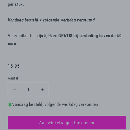
per stuk.
Vandaag besteld = volgende werkdag verstuurd
Verzendkosten zijn 5,95 en
GRATIS bij besteding boven de 40
euro
Normale
15,95
prijs
Aantal
Aantal
Aantal
verlagen
verhogen
voor
voor
Vandaag besteld, volgende werkdag verzonden
Muurcirkel
Muurcirkel
-
-
Kat
Kat
Aan winkelwagen toevoegen
in
in