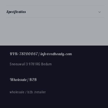
de
de
zak
zak
Specificaties
KVK: 78200067 / info@redheady.com
Sneeuwuil 3 9781RG Bedum
Wholesale / B2B
wholesale / b2b /retailer