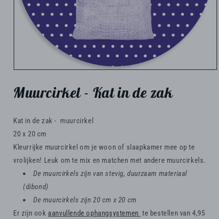
Media
1
Muurcirkel - Kat in de zak
openen
in
modaal
Kat in de zak - muurcirkel
20 x 20 cm
Kleurrijke muurcirkel om je woon of slaapkamer mee op te
vrolijken! Leuk om te mix en matchen met andere muurcirkels.
De muurcirkels zijn van stevig, duurzaam materiaal
(dibond)
De muurcirkels zijn 20 cm x 20 cm
Er zijn ook
aanvullende ophangsystemen
te bestellen van 4,95